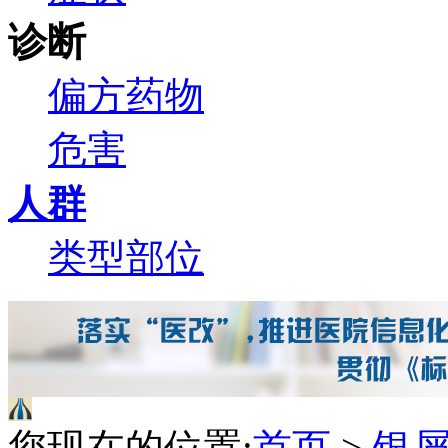
诊断
偏方
药物
危害
人群
类型
部位
您现在的位置:
首页
>
银