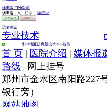
杨淑莲 门诊医师
杨淑莲，女，门诊 ...
详情>>
专业技术
周文敬 门诊医师
周文敬，女，门诊 ...
详情>>
华中地区祛癣新技术·SP-智能
首 页
|
医院介绍
|
媒体报
路线
|
网上挂号
刘长江 门诊医师
刘长江，男，门诊 ...
详情>>
郑州市金水区南阳路22
银行旁）
网站地图