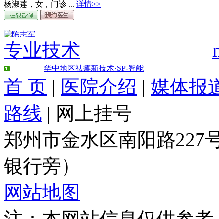
杨淑莲，女，门诊 ...
详情>>
专业技术
周文敬 门诊医师
周文敬，女，门诊 ...
详情>>
华中地区祛癣新技术·SP-智能
首 页
|
医院介绍
|
媒体报
路线
|
网上挂号
刘长江 门诊医师
刘长江，男，门诊 ...
详情>>
郑州市金水区南阳路22
银行旁）
网站地图
注：本网站信息仅供参考