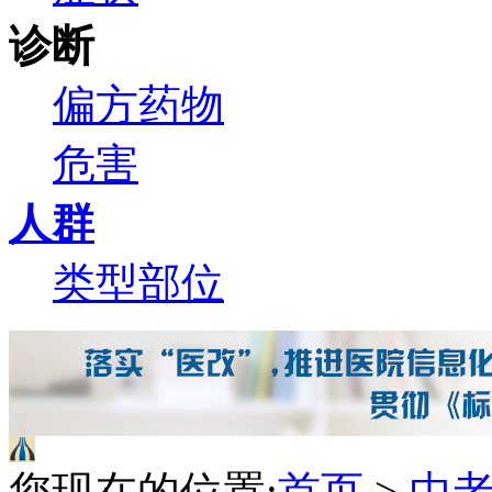
诊断
偏方
药物
危害
人群
类型
部位
您现在的位置:
首页
>
中