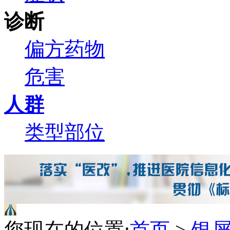
诊断
偏方
药物
危害
人群
类型
部位
您现在的位置:
首页
>
银