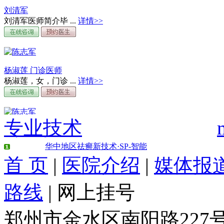
刘清军
刘清军医师简介毕 ...
详情>>
杨淑莲 门诊医师
杨淑莲，女，门诊 ...
详情>>
专业技术
周文敬 门诊医师
周文敬，女，门诊 ...
详情>>
华中地区祛癣新技术·SP-智能
首 页
|
医院介绍
|
媒体报
路线
|
网上挂号
刘长江 门诊医师
刘长江，男，门诊 ...
详情>>
郑州市金水区南阳路22