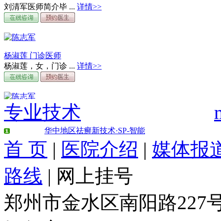
刘清军医师简介毕 ...
详情>>
杨淑莲 门诊医师
杨淑莲，女，门诊 ...
详情>>
专业技术
周文敬 门诊医师
周文敬，女，门诊 ...
详情>>
华中地区祛癣新技术·SP-智能
首 页
|
医院介绍
|
媒体报
路线
|
网上挂号
刘长江 门诊医师
刘长江，男，门诊 ...
详情>>
郑州市金水区南阳路22