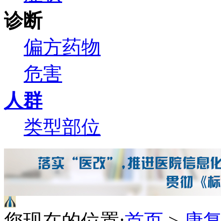
诊断
偏方
药物
危害
人群
类型
部位
您现在的位置:
首页
>
康